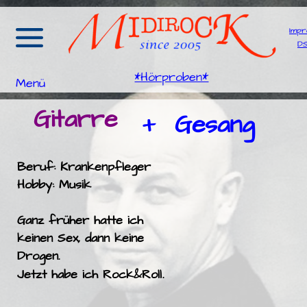
Impr
D
*Hörproben*
Menü
Gitarre
+ Gesang
Beruf: Krankenpfleger
Hobby: Musik
Ganz früher hatte ich
keinen Sex, dann keine
Drogen.
Jetzt habe ich Rock&Roll
.