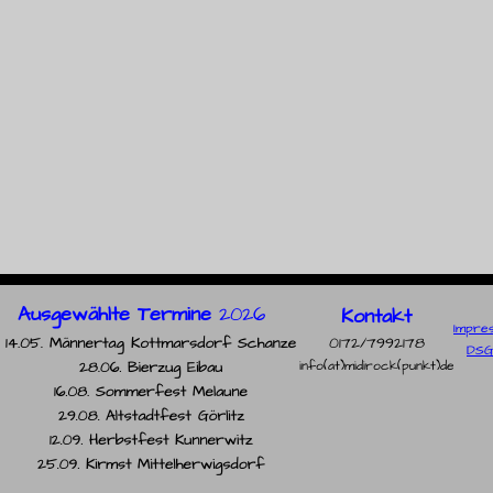
Ausgewählte Termine
2026
Kontakt
Impre
0172/7992178
DSG
info(at)midirock(punkt)de